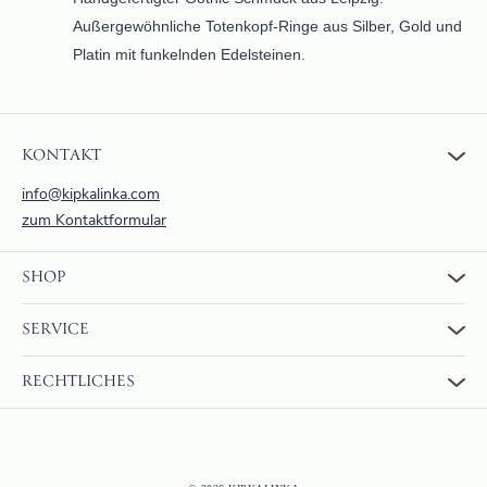
Außergewöhnliche Totenkopf-Ringe aus Silber, Gold und
Platin mit funkelnden Edelsteinen.
KONTAKT
info@kipkalinka.com
zum Kontaktformular
SHOP
Zum Shop
SERVICE
Warenkorb
Über uns
FAQ
RECHTLICHES
Bewertungen
Rückgabe und Erstattung
Zahlung & Versand
AGBs
Internationaler Versand
Widerrufsrecht
Datenschutzerklärung