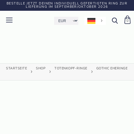
BESTELLE JETZT DEINEN INDIVIDUELL GEFERTIGTEN RING ZUR
LIEFERUNG IM SEPTEMBER/OKTOBER 2026
0
STARTSEITE
SHOP
TOTENKOPF-RINGE
GOTHIC EHERINGE