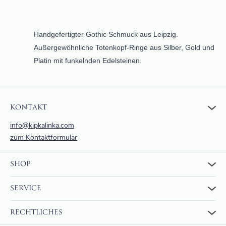
Handgefertigter Gothic Schmuck aus Leipzig.
Außergewöhnliche Totenkopf-Ringe aus Silber, Gold und
Platin mit funkelnden Edelsteinen.
KONTAKT
info@kipkalinka.com
zum Kontaktformular
SHOP
Zum Shop
SERVICE
Warenkorb
Über uns
FAQ
RECHTLICHES
Bewertungen
Rückgabe und Erstattung