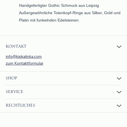
Handgefertigter Gothic Schmuck aus Leipzig.
Außergewöhnliche Totenkopf-Ringe aus Silber, Gold und
Platin mit funkelnden Edelsteinen.
KONTAKT
info@kipkalinka.com
zum Kontaktformular
SHOP
Zum Shop
SERVICE
Warenkorb
Über uns
FAQ
RECHTLICHES
Bewertungen
Rückgabe und Erstattung
Zahlung & Versand
AGBs
Internationaler Versand
Widerrufsrecht