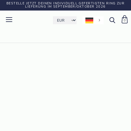
BESTELLE JETZT DEINEN INDIVIDUELL GEFERTIGTEN RING ZUR
LIEFERUNG IM SEPTEMBER/OKTOBER 2026
0