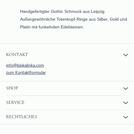
Handgefertigter Gothic Schmuck aus Leipzig.
Außergewöhnliche Totenkopf-Ringe aus Silber, Gold und
Platin mit funkelnden Edelsteinen.
KONTAKT
info@kipkalinka.com
zum Kontaktformular
SHOP
Zum Shop
SERVICE
Warenkorb
Über uns
FAQ
RECHTLICHES
Bewertungen
Rückgabe und Erstattung
Zahlung & Versand
AGBs