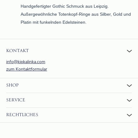
Handgefertigter Gothic Schmuck aus Leipzig.
Außergewöhnliche Totenkopf-Ringe aus Silber, Gold und
Platin mit funkelnden Edelsteinen.
KONTAKT
info@kipkalinka.com
zum Kontaktformular
SHOP
Zum Shop
SERVICE
Warenkorb
Über uns
FAQ
RECHTLICHES
Bewertungen
Rückgabe und Erstattung
Zahlung & Versand
AGBs
Internationaler Versand
Widerrufsrecht