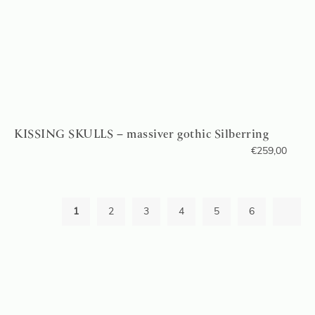
KISSING SKULLS – massiver gothic Silberring
€
259,00
1
2
3
4
5
6