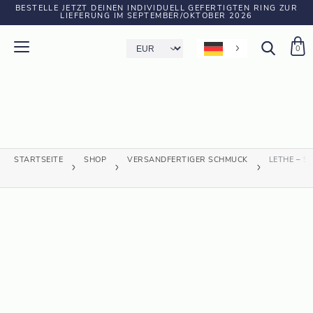
BESTELLE JETZT DEINEN INDIVIDUELL GEFERTIGTEN RING ZUR
LIEFERUNG IM SEPTEMBER/OKTOBER 2026
0
STARTSEITE
SHOP
VERSANDFERTIGER SCHMUCK
LETHE – S