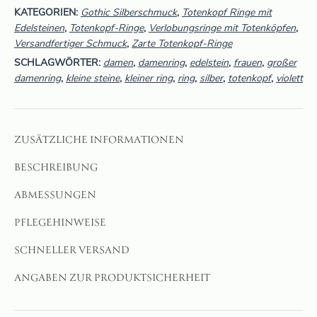
KATEGORIEN:
Gothic Silberschmuck
,
Totenkopf Ringe mit
Edelsteinen
,
Totenkopf-Ringe
,
Verlobungsringe mit Totenköpfen
,
Versandfertiger Schmuck
,
Zarte Totenkopf-Ringe
SCHLAGWÖRTER:
damen
,
damenring
,
edelstein
,
frauen
,
großer
damenring
,
kleine steine
,
kleiner ring
,
ring
,
silber
,
totenkopf
,
violett
ZUSÄTZLICHE INFORMATIONEN
BESCHREIBUNG
ABMESSUNGEN
PFLEGEHINWEISE
SCHNELLER VERSAND
ANGABEN ZUR PRODUKTSICHERHEIT