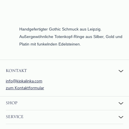
Handgefertigter Gothic Schmuck aus Leipzig.
Außergewöhnliche Totenkopf-Ringe aus Silber, Gold und
Platin mit funkelnden Edelsteinen.
KONTAKT
info@kipkalinka.com
zum Kontaktformular
SHOP
Zum Shop
SERVICE
Warenkorb
Über uns
FAQ