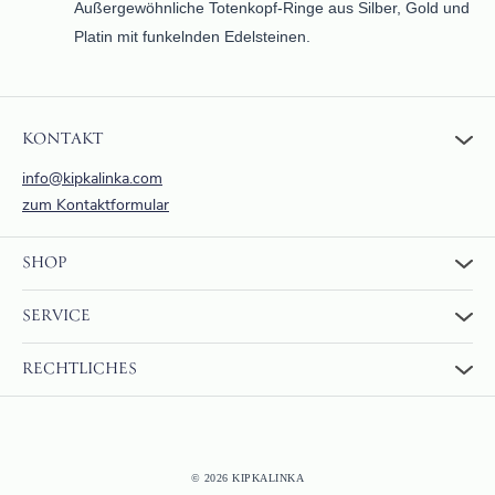
Außergewöhnliche Totenkopf-Ringe aus Silber, Gold und
Platin mit funkelnden Edelsteinen.
KONTAKT
info@kipkalinka.com
zum Kontaktformular
SHOP
Zum Shop
SERVICE
Warenkorb
Über uns
FAQ
RECHTLICHES
Bewertungen
Rückgabe und Erstattung
Zahlung & Versand
AGBs
Internationaler Versand
Widerrufsrecht
Datenschutzerklärung
© 2026 KIPKALINKA
Impressum