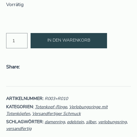
Vorrätig
IN DEN WARENKORB
Share
ARTIKELNUMMER:
R003+R010
KATEGORIEN:
Totenkopf-Ringe
,
Verlobungsringe mit
Totenköpfen
,
Versandfertiger Schmuck
SCHLAGWÖRTER:
damenring
,
edelstein
,
silber
,
verlobungsring
,
versandfertig