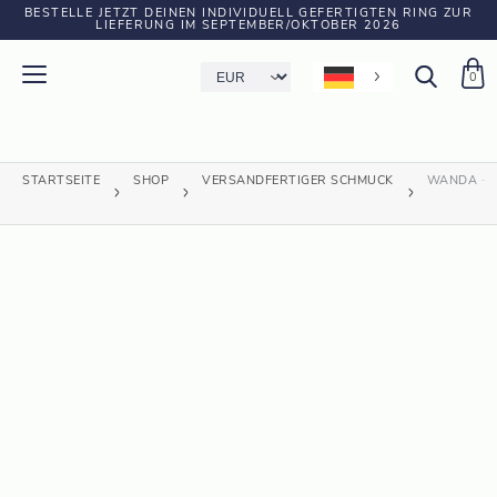
BESTELLE JETZT DEINEN INDIVIDUELL GEFERTIGTEN RING ZUR
LIEFERUNG IM SEPTEMBER/OKTOBER 2026
0
STARTSEITE
SHOP
VERSANDFERTIGER SCHMUCK
WANDA – E