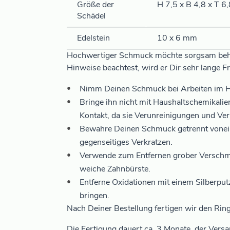
Größe der
H 7,5 x B 4,8 x T 
Schädel
Edelstein
10 x 6 mm
Hochwertiger Schmuck möchte sorgsam beha
Hinweise beachtest, wird er Dir sehr lange F
Nimm Deinen Schmuck bei Arbeiten im Ha
Bringe ihn nicht mit Haushaltschemikali
Kontakt, da sie Verunreinigungen und Ver
Bewahre Deinen Schmuck getrennt voneina
gegenseitiges Verkratzen.
Verwende zum Entfernen grober Verschm
weiche Zahnbürste.
Entferne Oxidationen mit einem Silberp
bringen.
Nach Deiner Bestellung fertigen wir den Ring 
Die Fertigung dauert ca. 3 Monate, der Vers