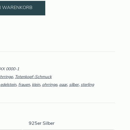
EN WARENKORB
 XX 0000-1
hrringe
,
Totenkopf-Schmuck
,
edelstein
,
frauen
,
klein
,
ohrringe
,
paar
,
silber
,
sterling
925er Silber