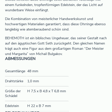
einem funkelnden, tropfenförmigen Edelstein, der das Licht auf
wunderbare Weise einfängt.
Die Kombination von meisterlicher Handwerkskunst und
hochwertigen Materialien garantiert, dass diese Ohrringe ebenso
langlebig wie atemberaubend schön sind.
BEHEMOTH ist ein biblisches Ungeheuer, das seiner Gestalt nach
auf den ägyptischen Gott Seth zurückgeht. Den gleichen Namen
trägt auch eine Figur aus dem großartigen Roman “Der Meister
und Margarita” von Michail Bulgakov.
ABMESSUNGEN
Gesamtlänge
48 mm
Drahtstärke
1,0 mm
Größe der
H 7,5 x B 4,8 x T 6,8 mm
Schädel
Edelstein
H 22 x B 7 mm