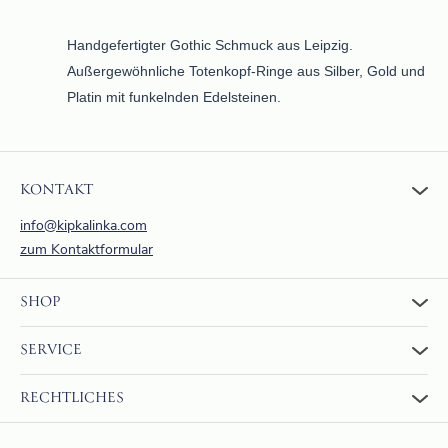
Handgefertigter Gothic Schmuck aus Leipzig.
Außergewöhnliche Totenkopf-Ringe aus Silber, Gold und
Platin mit funkelnden Edelsteinen.
KONTAKT
info@kipkalinka.com
zum Kontaktformular
SHOP
Zum Shop
SERVICE
Warenkorb
Über uns
FAQ
RECHTLICHES
Bewertungen
Rückgabe und Erstattung
Zahlung & Versand
AGBs