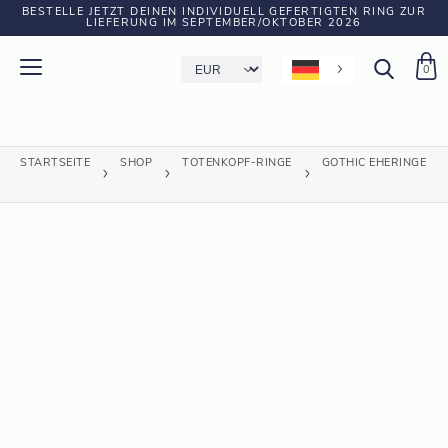
BESTELLE JETZT DEINEN INDIVIDUELL GEFERTIGTEN RING ZUR
LIEFERUNG IM SEPTEMBER/OKTOBER 2026
0
STARTSEITE
SHOP
TOTENKOPF-RINGE
GOTHIC EHERINGE