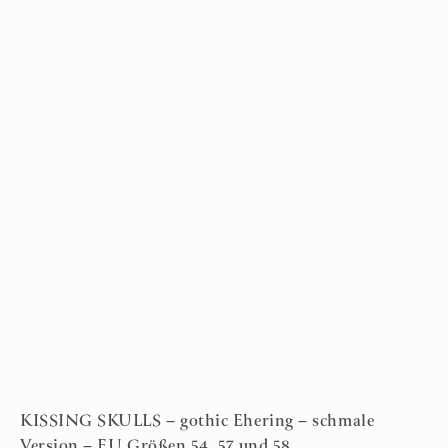
KISSING SKULLS – gothic Ehering – schmale
Version – EU Größen 54, 57 und 58