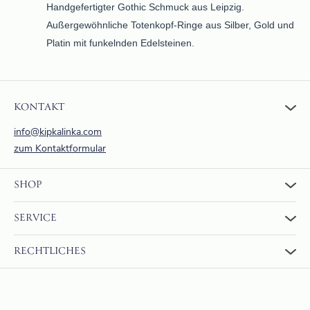
Handgefertigter Gothic Schmuck aus Leipzig.
Außergewöhnliche Totenkopf-Ringe aus Silber, Gold und
Platin mit funkelnden Edelsteinen.
KONTAKT
info@kipkalinka.com
zum Kontaktformular
SHOP
Zum Shop
SERVICE
Warenkorb
Über uns
FAQ
RECHTLICHES
Bewertungen
Rückgabe und Erstattung
Zahlung & Versand
AGBs
Internationaler Versand
Widerrufsrecht
Datenschutzerklärung