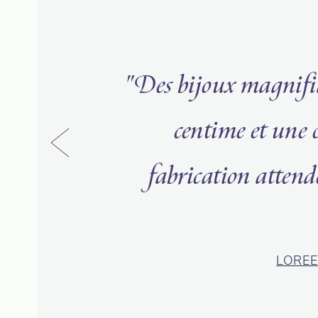
"Des bijoux magnifiq
centime et une
fabrication atten
LOREE