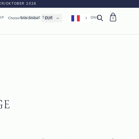
BER/OKTOBER 2026
IP
BOUTIQUE TOUT
FABRICATIONS
Choisir une devise
0
GE