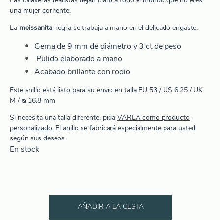
Las calaveras realistas dejan claro a todo el mundo que no eres
una mujer corriente.
La
moissanita
negra se trabaja a mano en el delicado engaste.
Gema de 9 mm de diámetro y 3 ct de peso
Pulido elaborado a mano
Acabado brillante con rodio
Este anillo está listo para su envío en talla EU 53 / US 6.25 / UK
M / ᴓ 16.8 mm
Si necesita una talla diferente, pida
VARLA como producto
personalizado
. El anillo se fabricará especialmente para usted
según sus deseos.
En stock
AÑADIR A LA CESTA