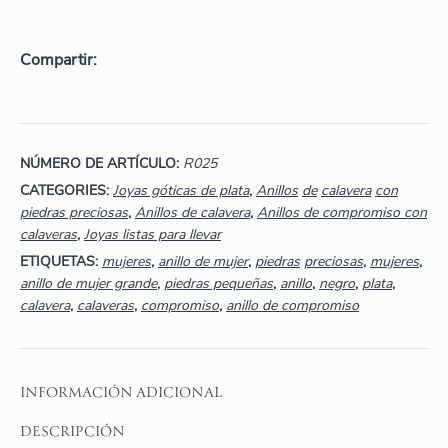
Compartir
NÚMERO DE ARTÍCULO:
R025
CATEGORIES:
Joyas góticas de plata
,
Anillos
de
calavera
con
piedras preciosas
,
Anillos de calavera
,
Anillos de compromiso con
calaveras
,
Joyas listas para llevar
ETIQUETAS:
mujeres
,
anillo de mujer
,
piedras
preciosas
,
mujeres
,
anillo de mujer grande
,
piedras pequeñas
,
anillo
,
negro
,
plata
,
calavera
,
calaveras
,
compromiso
,
anillo de compromiso
INFORMACIÓN ADICIONAL
DESCRIPCIÓN