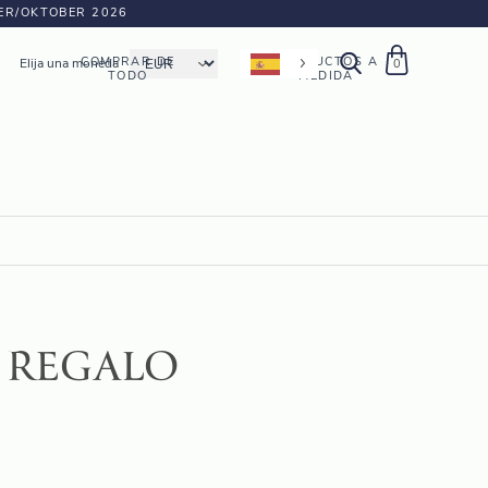
BER/OKTOBER 2026
COMPRAR DE
PRODUCTOS A
Elija una moneda
0
TODO
MEDIDA
 REGALO