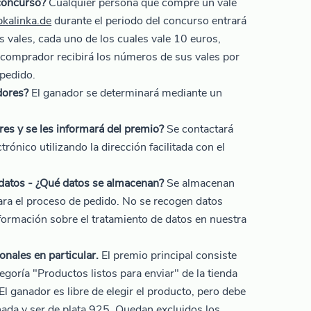
concurso?
Cualquier persona que compre un vale
kalinka.de
durante el periodo del concurso entrará
 vales, cada uno de los cuales vale 10 euros,
 comprador recibirá los números de sus vales por
 pedido.
dores?
El ganador se determinará mediante un
es y se les informará del premio?
Se contactará
rónico utilizando la dirección facilitada con el
 datos - ¿Qué datos se almacenan?
Se almacenan
para el proceso de pedido. No se recogen datos
nformación sobre el tratamiento de datos en nuestra
onales en particular.
El premio principal consiste
egoría "Productos listos para enviar" de la tienda
 El ganador es libre de elegir el producto, pero debe
nada y ser de plata 925. Quedan excluidos los