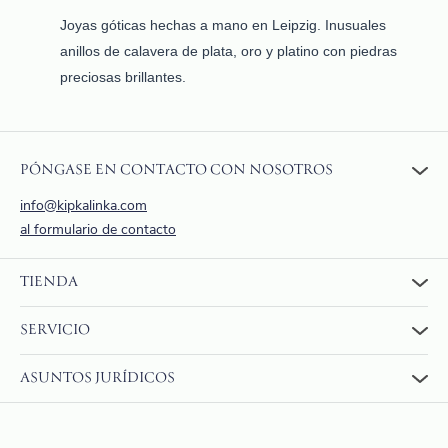
Joyas góticas hechas a mano en Leipzig. Inusuales
anillos de calavera de plata, oro y platino con piedras
preciosas brillantes.
PÓNGASE EN CONTACTO CON NOSOTROS
info@kipkalinka.com
al formulario de contacto
TIENDA
A la tienda
SERVICIO
Cesta de la compra
Quiénes somos
PREGUNTAS FRECUENTES
ASUNTOS JURÍDICOS
Valoraciones
Devoluciones y reembolsos
Pago y envío
AGBs
Envíos internacionales
Derecho de anulación