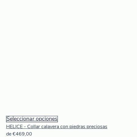
Este
Seleccionar opciones
producto
HELICE - Collar calavera con piedras preciosas
tiene
de
€
469,00