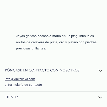
varias
variantes.
Las
opciones
pueden
seleccionarse
Joyas góticas hechas a mano en Leipzig. Inusuales
en
anillos de calavera de plata, oro y platino con piedras
la
preciosas brillantes.
página
del
producto
PÓNGASE EN CONTACTO CON NOSOTROS
info@kipkalinka.com
al formulario de contacto
TIENDA
A la tienda