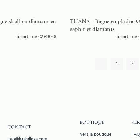
ue skull en diamant en
THANA - Bague en platine 9
saphir et diamants
à partir de
€
2.690,00
à partir de
1
2
BOUTIQUE
SER
CONTACT
Vers la boutique
FA
info@kipkalinka.com