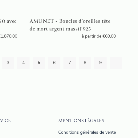
50 avec
AMUNET - Boucles d'oreilles tête
de mort argent massif 925
€
1.870,00
à partir de
€
69,00
3
4
5
6
7
8
9
VICE
MENTIONS LÉGALES
Q
Conditions générales de vente