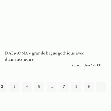
DAEMONA - grande bague gothique avec
diamants noirs
à partir de
€
479,00
2
3
4
5
...
7
8
9