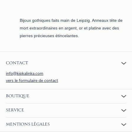
Bijoux gothiques faits main de Leipzig. Anneaux tête de
mort extraordinaires en argent, or et platine avec des
pierres précieuses étincelantes.
CONTACT
info@kipkalinka.com
vers le formulaire de contact
BOUTIQUE
Vers la boutique
SERVICE
Panier d'achat
À propos de nous
FAQ
MENTIONS LÉGALES
Évaluations
Retour et remboursement