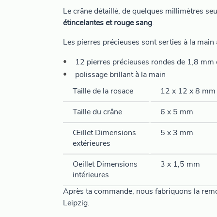
Le crâne détaillé, de quelques millimètres s
étincelantes et rouge sang
.
Les pierres précieuses sont serties à la main 
12 pierres précieuses rondes de 1,8 mm d
polissage brillant à la main
Taille de la rosace
12 x 12 x 8 mm
Taille du crâne
6 x 5 mm
Œillet Dimensions
5 x 3 mm
extérieures
Oeillet Dimensions
3 x 1,5 mm
intérieures
Après ta commande, nous fabriquons la remor
Leipzig.