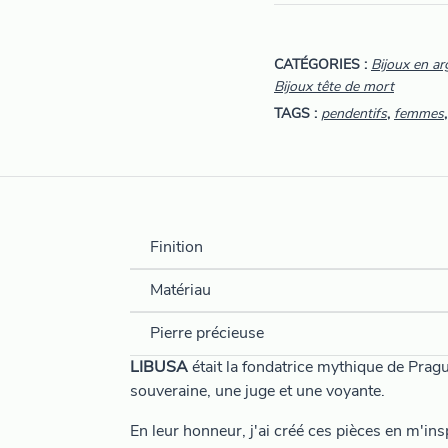
CATÉGORIES :
Bijoux en a
Bijoux tête de mort
TAGS :
pendentifs
,
femmes
Finition
Matériau
Pierre précieuse
LIBUSA
était la fondatrice mythique de Pragu
souveraine, une juge et une voyante.
En leur honneur, j'ai créé ces pièces en m'in