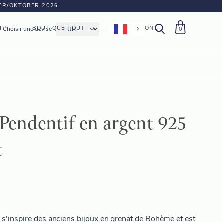
BER/OKTOBER 2026
IP
BOUTIQUE TOUT
FABRICATIONS
Choisir une devise
0
endentif en argent 925
t
s'inspire des anciens bijoux en grenat de Bohème et est