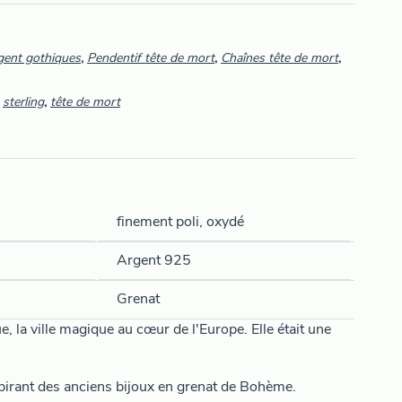
rgent gothiques
,
Pendentif tête de mort
,
Chaînes tête de mort
,
,
sterling
,
tête de mort
finement poli, oxydé
Argent 925
Grenat
e, la ville magique au cœur de l'Europe. Elle était une
spirant des anciens bijoux en grenat de Bohème.