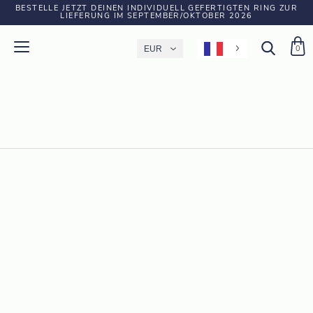
BESTELLE JETZT DEINEN INDIVIDUELL GEFERTIGTEN RING ZUR
LIEFERUNG IM SEPTEMBER/OKTOBER 2026
0