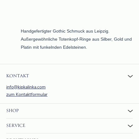
Handgefertigter Gothic Schmuck aus Leipzig.
Außergewöhnliche Totenkopf-Ringe aus Silber, Gold und
Platin mit funkelnden Edelsteinen.
KONTAKT
info@kipkalinka.com
zum Kontaktformular
SHOP
Zum Shop
SERVICE
Warenkorb
Über uns
FAQ