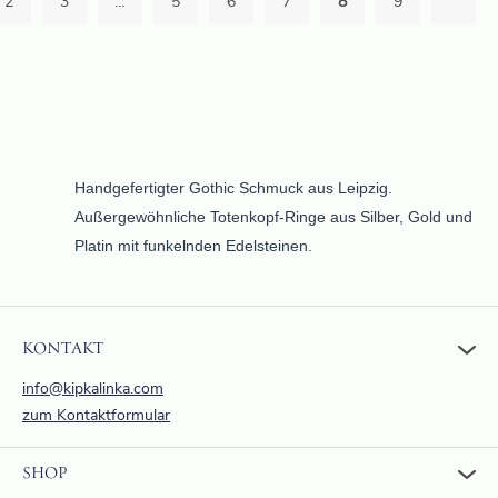
2
3
…
5
6
7
8
9
Handgefertigter Gothic Schmuck aus Leipzig.
Außergewöhnliche Totenkopf-Ringe aus Silber, Gold und
Platin mit funkelnden Edelsteinen.
KONTAKT
info@kipkalinka.com
zum Kontaktformular
SHOP