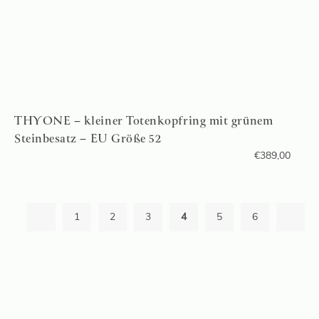
THYONE – kleiner Totenkopfring mit grünem
Steinbesatz – EU Größe 52
€
389,00
1
2
3
4
5
6