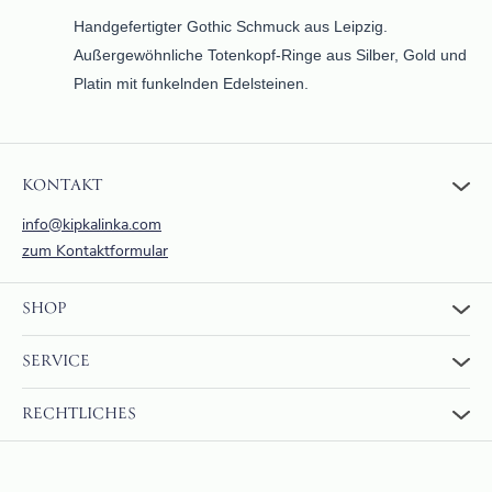
Handgefertigter Gothic Schmuck aus Leipzig.
Außergewöhnliche Totenkopf-Ringe aus Silber, Gold und
Platin mit funkelnden Edelsteinen.
KONTAKT
info@kipkalinka.com
zum Kontaktformular
SHOP
Zum Shop
SERVICE
Warenkorb
Über uns
FAQ
RECHTLICHES
Bewertungen
Rückgabe und Erstattung
Zahlung & Versand
AGBs
Internationaler Versand
Widerrufsrecht