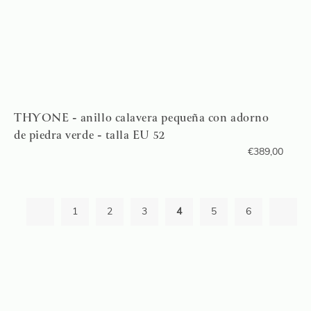
THYONE - anillo calavera pequeña con adorno
de piedra verde - talla EU 52
€
389,00
1
2
3
4
5
6